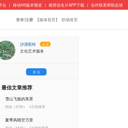
平台
移动H5版本预览
推荐信名片APP下载
合作联系帮助反馈
登录/注册
【媒体首页】
职场首页
沙漠驼铃
企业
文化艺术服务
关 注
最佳文章推荐
雪山飞狐的美景
阅读（4790）
4天前推荐
夏季风晴空万里
阅读（4405）
1分钟前推荐