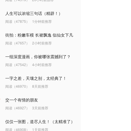
人生可以浓缩三句话（精辟！）
阅读（47875）
1分钟前推荐
街拍：粉嫩车模 长裙飘逸 似仙女下凡
阅读（47657）
2小时前推荐
一组深度漫画，你被哪张震撼到了？
阅读（47542）
4小时前推荐
一字之差，天壤之别，太经典了！
阅读（46970）
8天前推荐
交一个有情的朋友
阅读（46927）
3天前推荐
仅仅一张图，道尽人生！（太精准了）
阅读（46908）
1天前推荐