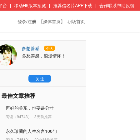
平台
移动H5版本预览
推荐信名片APP下载
合作联系帮助反馈
登录/注册
【媒体首页】
职场首页
多愁善感
个人
多愁善感，浪漫情怀！
关 注
最佳文章推荐
再好的关系，也要讲分寸
阅读（94743）
3天前推荐
永久珍藏的人生名言100句
阅读（74519）
20小时前推荐