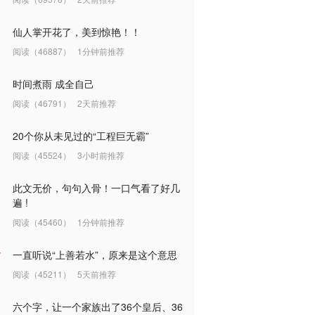
仙人掌开花了，美到惊艳！！
阅读（46887）
1分钟前推荐
时间煮雨 成全自己
阅读（46791）
2天前推荐
20个你从未见过的“工程巨无霸”
阅读（45524）
3小时前推荐
此文无价，句句入骨！一口气看了好几
遍 !
阅读（45460）
1分钟前推荐
一直听说“上善若水”，原来是这个意思
阅读（45211）
5天前推荐
六个字，让一个家族出了36个皇后、36