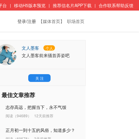
平台
移动H5版本预览
推荐信名片APP下载
合作联系帮助反馈
登录/注册
【媒体首页】
职场首页
文人墨客
个人
文人墨客前来骚首弄姿吧
关 注
最佳文章推荐
志存高远，把握当下，永不气馁
阅读（94689）
12天前推荐
正月初一到十五的风俗，知道多少？
阅读（69578）
2天前推荐